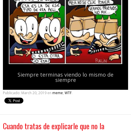
Siempre terminas viendo lo mismo de
siempre
Publicado:
March 20, 2019
en
meme
,
WTF
.
Cuando tratas de explicarle que no la