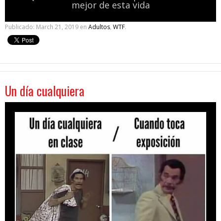
mejor de esta vida
Publicado:
March 21, 2019
en
Adultos
,
WTF
.
Un día cualquiera