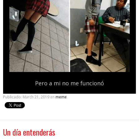
Pero a mi no me funcionó
Publicado:
March 21, 2019
en
meme
.
Un día entenderás