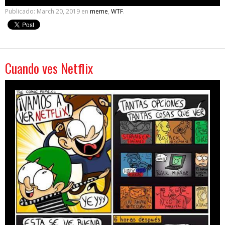
Publicado:
March 20, 2019
en
meme
,
WTF
.
Cuando ves Netflix