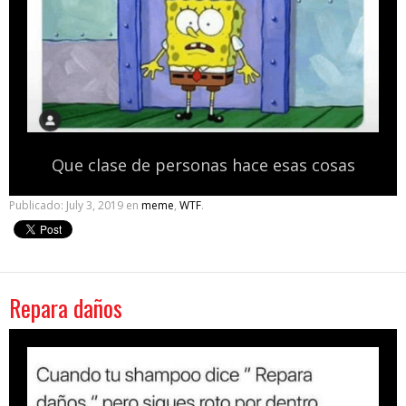
Que clase de personas hace esas cosas
Publicado:
July 3, 2019
en
meme
,
WTF
.
Repara daños