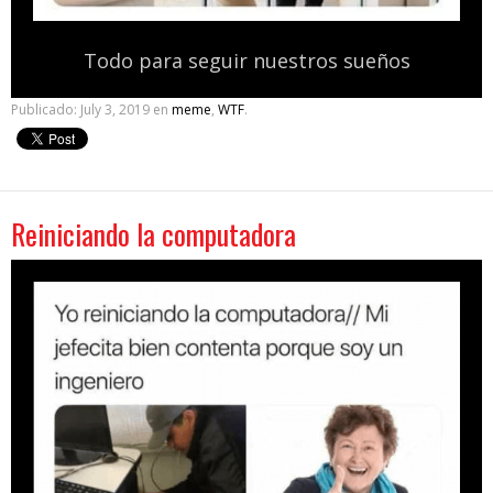
Todo para seguir nuestros sueños
Publicado:
July 3, 2019
en
meme
,
WTF
.
Reiniciando la computadora