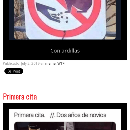
Con ardillas
Publicado:
July 2, 2019
en
meme
,
WTF
.
Primera cita