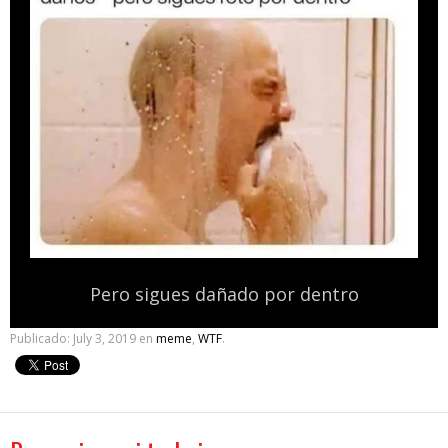
Pero sigues dañado por dentro
Publicado:
July 3, 2019
en
meme
,
WTF
.