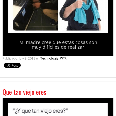
Mi madre cree que estas cosas son
muy difíciles de realizar
Publicado:
July 3, 2019
en
Technología
,
WTF
.
Que tan viejo eres