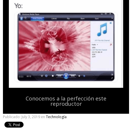
Conocemos a la perfección este
reproductor
Publicado:
July 3, 2019
en
Technología
.