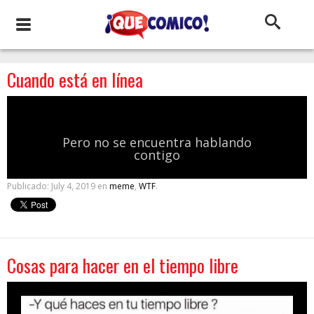
Cuando está en línea
Pero no se encuentra hablando
contigo
Publicado:
July 4, 2019
en
meme
,
WTF
.
Cosas para hacer en el tiempo libre