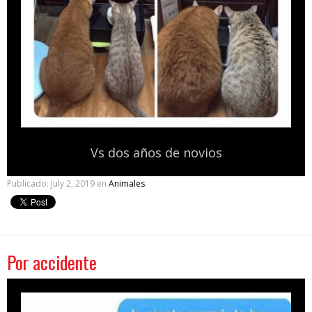
Vs dos años de novios
Publicado:
July 2, 2019
en
Animales
.
Por accidente