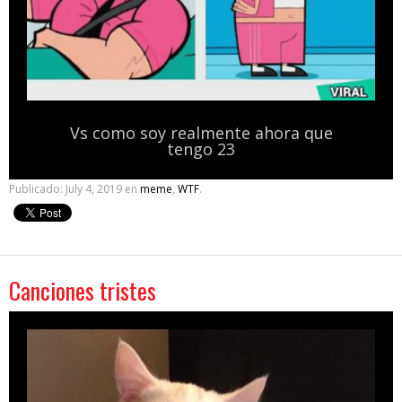
Vs como soy realmente ahora que
tengo 23
Publicado:
July 4, 2019
en
meme
,
WTF
.
Canciones tristes