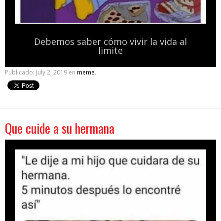
Debemos saber cómo vivir la vida al
limite
Publicado:
July 2, 2019
en
meme
.
Que cuide a su hermana