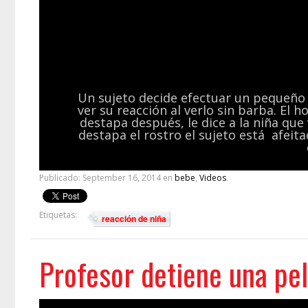
Un sujeto decide efectuar un pequeño
ver su reacción al verlo sin barba. El h
destapa después, le dice a la niña qu
destapa el rostro el sujeto está afeitad
Publicado:
September 16, 2014
en
bebe
,
Videos
.
Etiquetas:
reacción de niña
Profesor detiene una pel