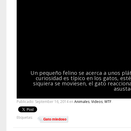
Un pequeño felino se acerca a unos plát
curiosidad es típico en los gatos, est
siquiera se moviesen, el gato reaccio
asusta
Publicado:
September 16, 2014
en
Animales
,
Videos
,
WTF
.
Etiquetas:
Gato miedoso