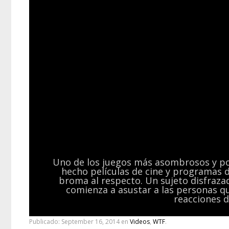
Uno de los juegos más asombrosos y polé
hecho películas de cine y programas d
broma al respecto. Un sujeto disfraz
comienza a asustar a las personas que
reacciones d
Publicado:
September 16, 2014
en
Videos
,
WTF
.