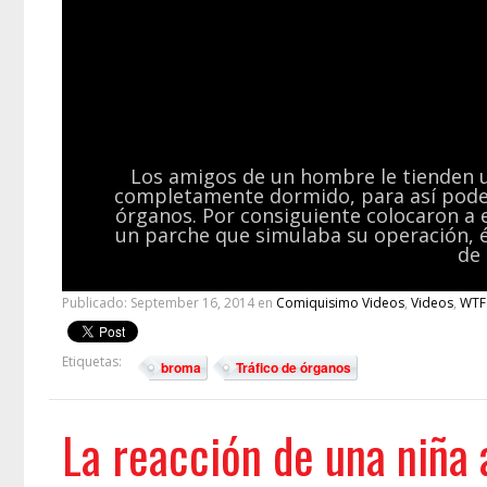
Los amigos de un hombre le tienden 
completamente dormido, para así poder 
órganos. Por consiguiente colocaron a 
un parche que simulaba su operación, 
de
Publicado:
September 16, 2014
en
Comiquisimo Videos
,
Videos
,
WTF
Etiquetas:
broma
Tráfico de órganos
La reacción de una niña 