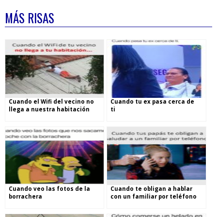
MÁS RISAS
Cuando el Wifi del vecino no
Cuando tu ex pasa cerca de
llega a nuestra habitación
ti
Cuando veo las fotos de la
Cuando te obligan a hablar
borrachera
con un familiar por teléfono