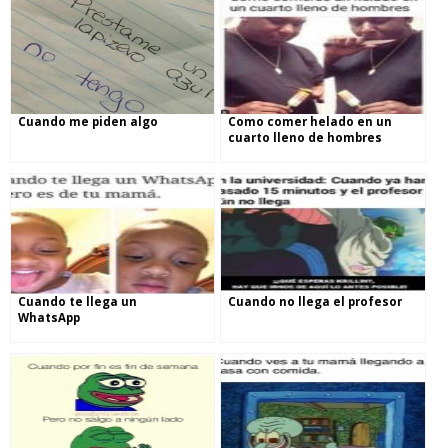
Cuando me piden algo
Como comer helado en un
cuarto lleno de hombres
Cuando te llega un
Cuando no llega el profesor
WhatsApp