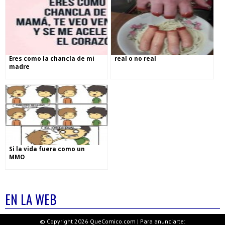
Eres como la chancla de mi
real o no real
madre
Si la vida fuera como un
MMO
EN LA WEB
© Copyright 2026 QueComico.com | Para anunciarte: