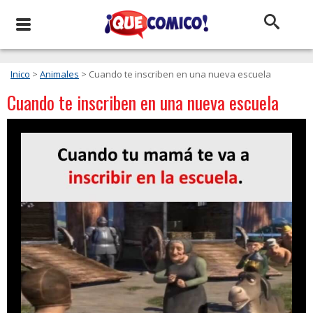
Inico
>
Animales
> Cuando te inscriben en una nueva escuela
Cuando te inscriben en una nueva escuela