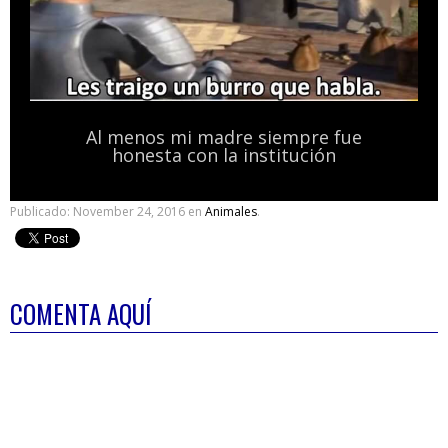
Al menos mi madre siempre fue
honesta con la institución
Publicado:
November 24, 2016
en
Animales
.
COMENTA AQUÍ