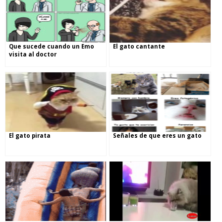
Que sucede cuando un Emo
El gato cantante
visita al doctor
El gato pirata
Señales de que eres un gato