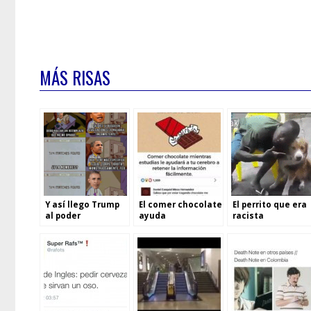
MÁS RISAS
Y así llego Trump
El comer chocolate
El perrito que era
al poder
ayuda
racista