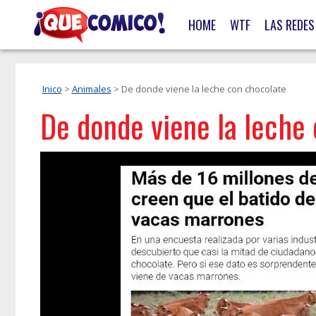
HOME
WTF
LAS REDES
Inico
>
Animales
> De donde viene la leche con chocolate
De donde viene la leche