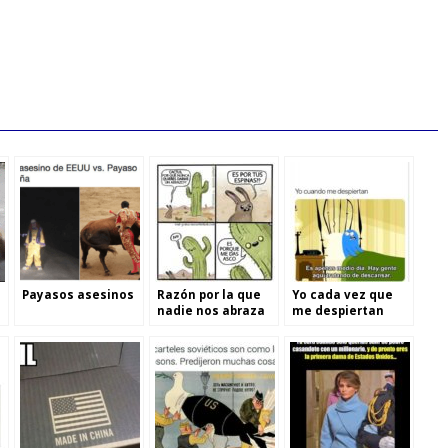
Payasos asesinos
Razón por la que
Yo cada vez que
nadie nos abraza
me despiertan