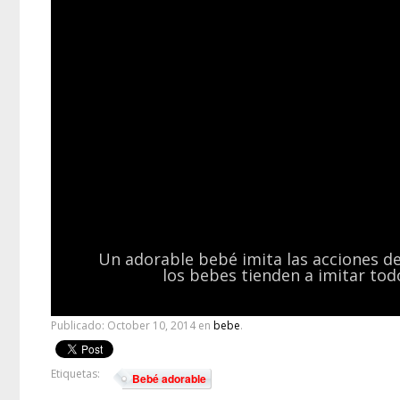
Un adorable bebé imita las acciones d
los bebes tienden a imitar tod
Publicado:
October 10, 2014
en
bebe
.
Etiquetas:
Bebé adorable