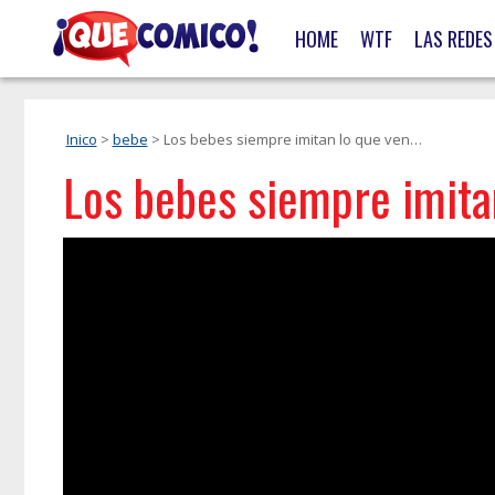
HOME
WTF
LAS REDES
Inico
>
bebe
> Los bebes siempre imitan lo que ven…
Los bebes siempre imita