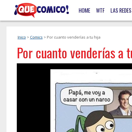
HOME
WTF
LAS REDES
Inico
>
Comics
> Por cuanto venderías a tu hija
Por cuanto venderías a t