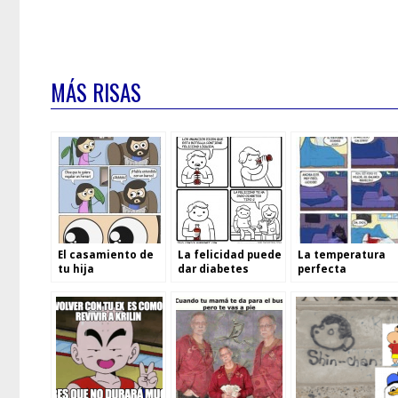
MÁS RISAS
El casamiento de
La felicidad puede
La temperatura
tu hija
dar diabetes
perfecta