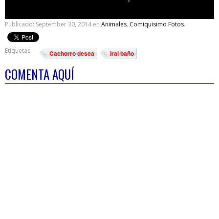
Publicado:
September 30, 2014
en
Animales
,
Comiquisimo Fotos
.
Etiquetas:
Cachorro desea
iral baño
COMENTA AQUÍ