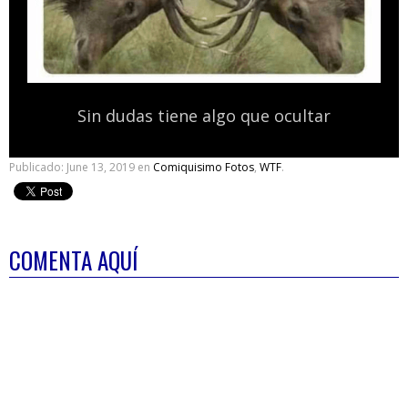
Sin dudas tiene algo que ocultar
Publicado:
June 13, 2019
en
Comiquisimo Fotos
,
WTF
.
COMENTA AQUÍ