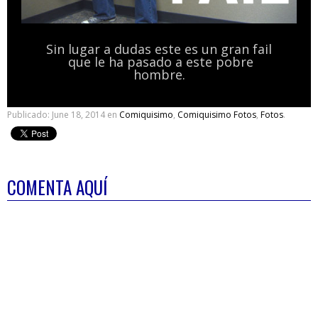
Sin lugar a dudas este es un gran fail
que le ha pasado a este pobre
hombre.
Publicado:
June 18, 2014
en
Comiquisimo
,
Comiquisimo Fotos
,
Fotos
.
COMENTA AQUÍ