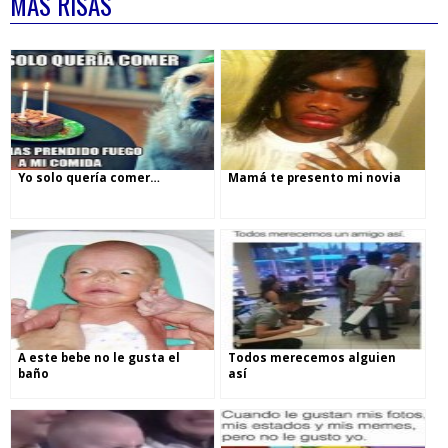
MÁS RISAS
Yo solo quería comer…
Mamá te presento mi novia
A este bebe no le gusta el
Todos merecemos alguien
baño
así