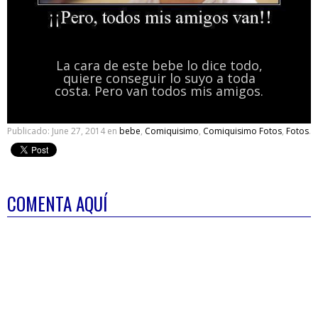
La cara de este bebe lo dice todo,
quiere conseguir lo suyo a toda
costa. Pero van todos mis amigos.
Publicado:
June 27, 2014
en
bebe
,
Comiquisimo
,
Comiquisimo Fotos
,
Fotos
.
COMENTA AQUÍ