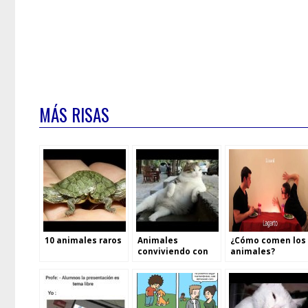
MÁS RISAS
10 animales raros
Animales
¿Cómo comen los
conviviendo con
animales?
humanos