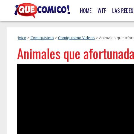
HOME
WTF
LAS REDES
Inico
>
Comiquisimo
>
Comiquisimo Videos
> Animales que afor
Animales que afortunada