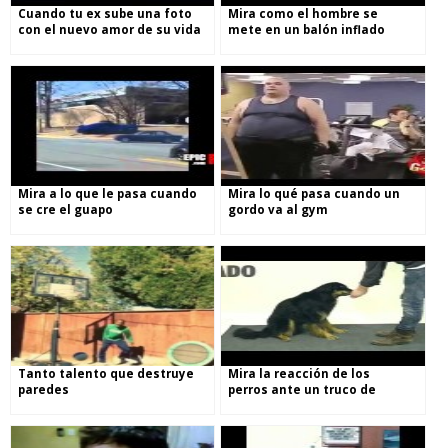
Cuando tu ex sube una foto
Mira como el hombre se
con el nuevo amor de su vida
mete en un balón inflado
Mira a lo que le pasa cuando
Mira lo qué pasa cuando un
se cre el guapo
gordo va al gym
Tanto talento que destruye
Mira la reacción de los
paredes
perros ante un truco de
magia