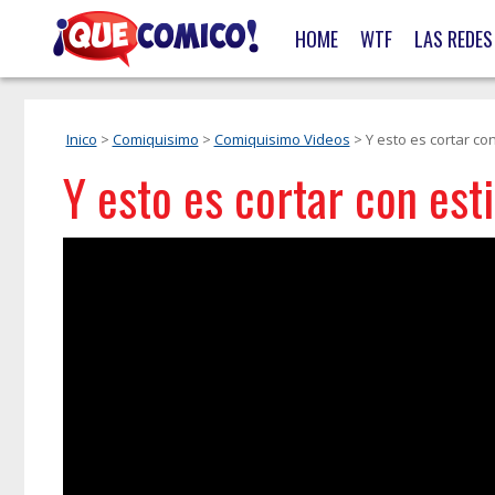
HOME
WTF
LAS REDES
Inico
>
Comiquisimo
>
Comiquisimo Videos
> Y esto es cortar con
Y esto es cortar con esti