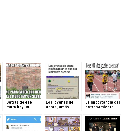
Detrás de ese
Los jóvenes de
La importancia del
muro hay un
ahora jamás
entrenamiento
secreto
sabrán lo que era
esperar