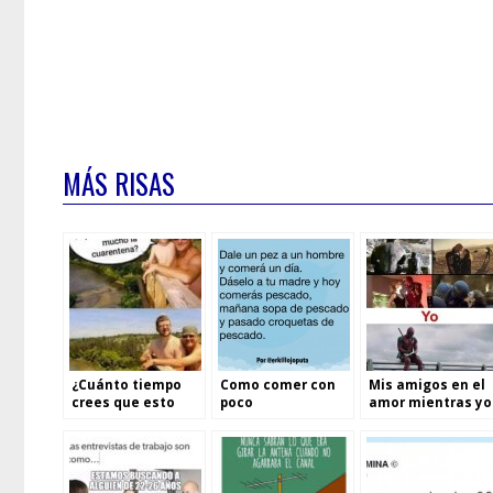
MÁS RISAS
¿Cuánto tiempo
Como comer con
Mis amigos en el
crees que esto
poco
amor mientras yo
durará papá?