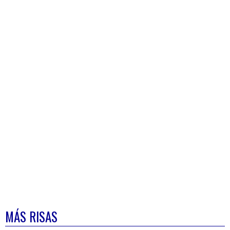
MÁS RISAS