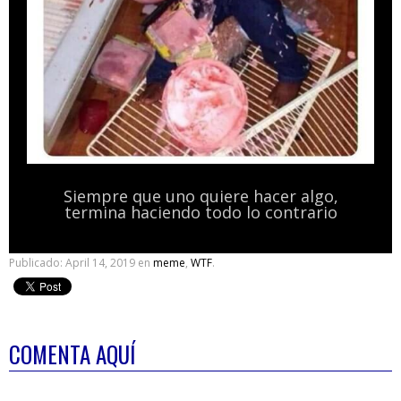
Siempre que uno quiere hacer algo,
termina haciendo todo lo contrario
Publicado:
April 14, 2019
en
meme
,
WTF
.
COMENTA AQUÍ