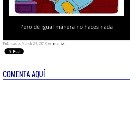
Pero de igual manera no haces nada
Publicado:
March 24, 2019
en
meme
.
COMENTA AQUÍ