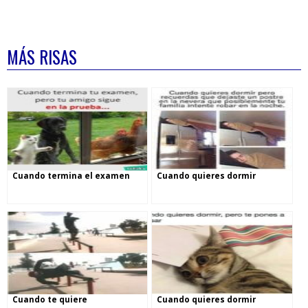
MÁS RISAS
Cuando termina el examen
Cuando quieres dormir
Cuando te quiere
Cuando quieres dormir