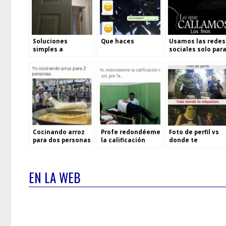
Soluciones
Que haces
Usamos las redes
simples a
sociales solo par
problemas
ver memes
complejos
Cocinando arroz
Profe redondéeme
Foto de perfil vs
para dos personas
la calificación
donde te
etiquetan
EN LA WEB