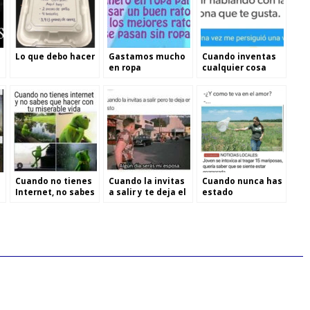
Lo que debo hacer
Gastamos mucho
Cuando inventas
a
en ropa
cualquier cosa
para seguir
hablando
Cuando no tienes
Cuando la invitas
Cuando nunca has
Internet, no sabes
a salir y te deja el
estado
que hacer
visto
enamorado