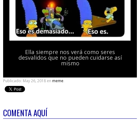
Ella siempre nos verá como seres
desvalidos que no pueden cuidarse así
mismo
Publicado:
May 26, 2018
en
meme
.
COMENTA AQUÍ