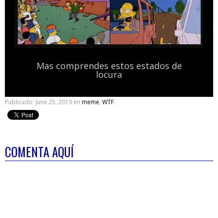
Mas comprendes estos estados de
locura
Publicado:
June 25, 2019
en
meme
,
WTF
.
COMENTA AQUÍ