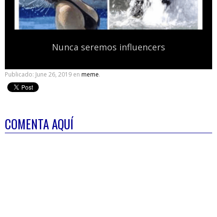
Nunca seremos influencers
Publicado:
June 26, 2019
en
meme
.
COMENTA AQUÍ