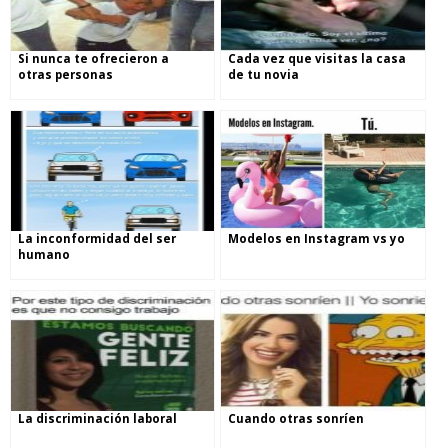
Si nunca te ofrecieron a
Cada vez que visitas la casa
otras personas
de tu novia
La inconformidad del ser
Modelos en Instagram vs yo
humano
La discriminación laboral
Cuando otras sonríen