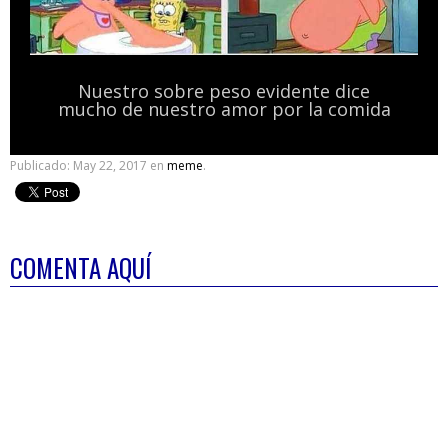
Nuestro sobre peso evidente dice
mucho de nuestro amor por la comida
Publicado:
May 22, 2017
en
meme
.
COMENTA AQUÍ