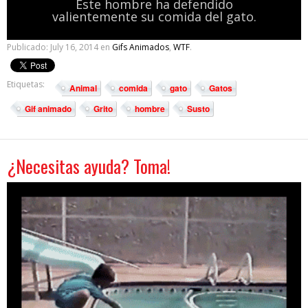
Este hombre ha defendido
valientemente su comida del gato.
Publicado:
July 16, 2014
en
Gifs Animados
,
WTF
.
Etiquetas:
Animal
comida
gato
Gatos
Gif animado
Grito
hombre
Susto
¿Necesitas ayuda? Toma!