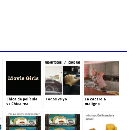
n
Chica de película
Todos vs yo
La cacerola
s
vs Chica real
maligna