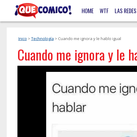
HOME
WTF
LAS REDES
Inico
>
Technología
> Cuando me ignora y le hablo igual
Cuando me ignora y le ha