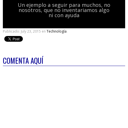
Un ejemplo a seguir para muchos, no
nosotros, que no inventariamos algo
ni con ayuda
Publicado:
July 23, 2015
en
Technología
.
COMENTA AQUÍ