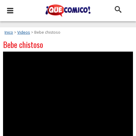
Inico
>
Videos
> Bebe chistoso
Bebe chistoso