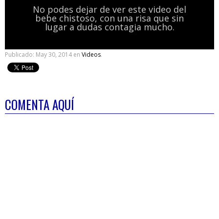
No podes dejar de ver este video del
bebe chistoso, con una risa que sin
lugar a dudas contagia mucho.
Publicado:
May 30, 2014
en
Videos
.
COMENTA AQUÍ