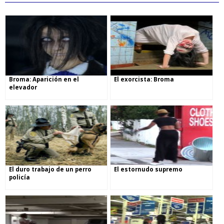
Broma: Aparición en el
El exorcista: Broma
elevador
El duro trabajo de un perro
El estornudo supremo
policía