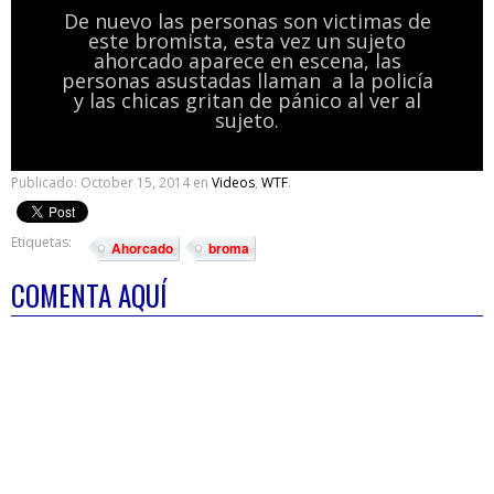
De nuevo las personas son victimas de
este bromista, esta vez un sujeto
ahorcado aparece en escena, las
personas asustadas llaman a la policía
y las chicas gritan de pánico al ver al
sujeto.
Publicado:
October 15, 2014
en
Videos
,
WTF
.
Etiquetas:
Ahorcado
broma
COMENTA AQUÍ