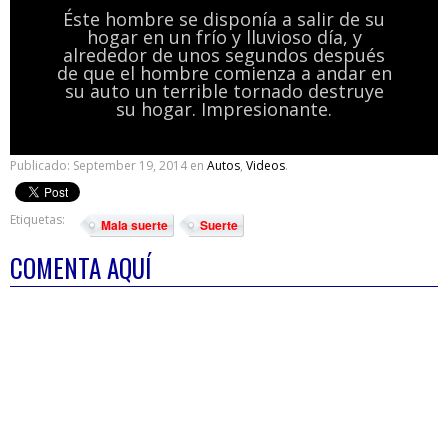
Éste hombre se disponía a salir de su
hogar en un frío y lluvioso día, y
alrededor de unos segundos después
de que el hombre comienza a andar en
su auto un terrible tornado destruye
su hogar. Impresionante.
Publicado:
September 19, 2014
en
Autos
,
Videos
.
Etiquetas:
Mala suerte
Suerte
COMENTA AQUÍ