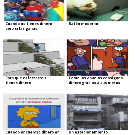
Cuando no tienes dinero
Ratón moderno
pero si las ganas
Para que esforzarte si
Como los abuelos consiguen
tienes dinero
dinero gracias a sus nietos
Cuando encuentro dinero en
Un estacionamiento