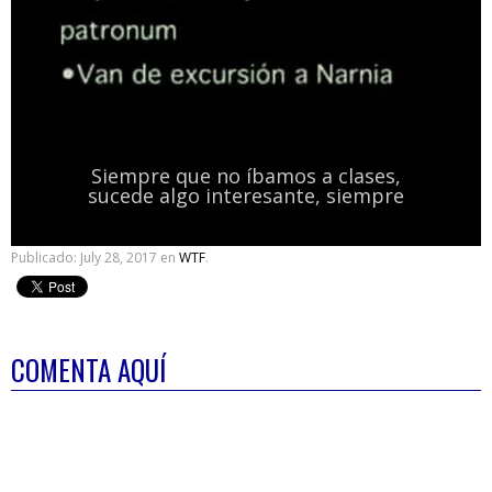
Siempre que no íbamos a clases,
sucede algo interesante, siempre
Publicado:
July 28, 2017
en
WTF
.
COMENTA AQUÍ