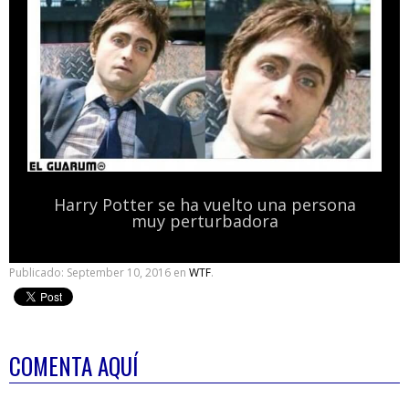
Harry Potter se ha vuelto una persona
muy perturbadora
Publicado:
September 10, 2016
en
WTF
.
COMENTA AQUÍ