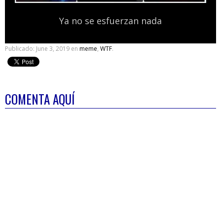
Ya no se esfuerzan nada
Publicado:
June 3, 2019
en
meme
,
WTF
.
COMENTA AQUÍ