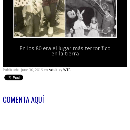
En los 80 era el lugar más terrorífico
en la tierra
Publicado:
June 30, 2019
en
Adultos
,
WTF
.
COMENTA AQUÍ