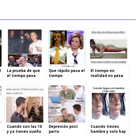
l
La prueba de que
Que rápido pasa el
El tiempo en
el tiempo pasa
tiempo
realidad no pasa
muy rápido
tan rápido
Cuando son las 10
Depresión post
Cuando tienes
y ya tienes sueño
parto
hambre y solo hay
sopa