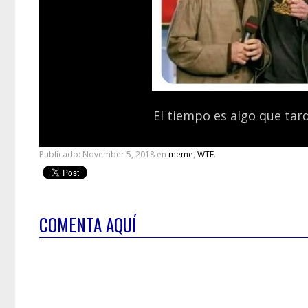
El tiempo es algo que ta
Publicado:
November 5, 2018
en
meme
,
WTF
.
COMENTA AQUÍ