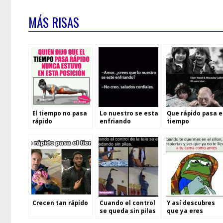
MÁS RISAS
El tiempo no pasa
Lo nuestro se esta
Que rápido pasa e
rápido
enfriando
tiempo
Crecen tan rápido
Cuando el control
Y así descubres
se queda sin pilas
que ya eres
grande