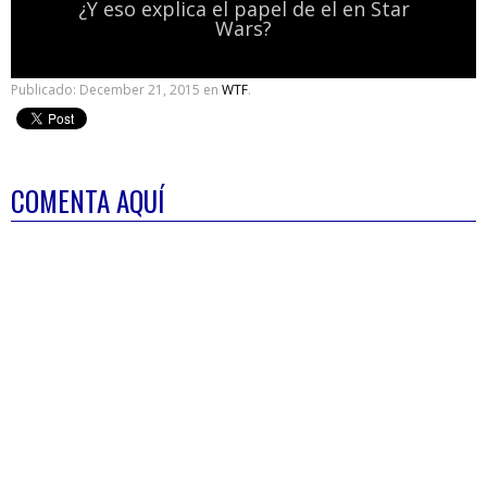
¿Y eso explica el papel de el en Star
Wars?
Publicado:
December 21, 2015
en
WTF
.
COMENTA AQUÍ