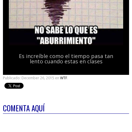
Es increíble como el tiempo pasa tan
lento cuando estas en clases
Publicado:
December 26, 2015
en
WTF
.
COMENTA AQUÍ