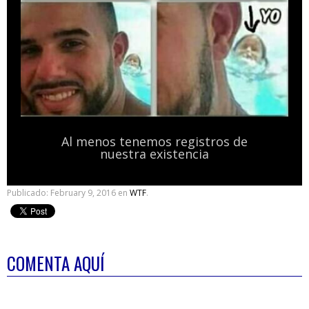
Al menos tenemos registros de
nuestra existencia
Publicado:
February 9, 2016
en
WTF
.
COMENTA AQUÍ