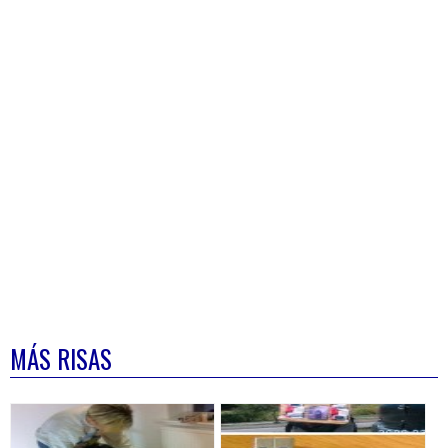
MÁS RISAS