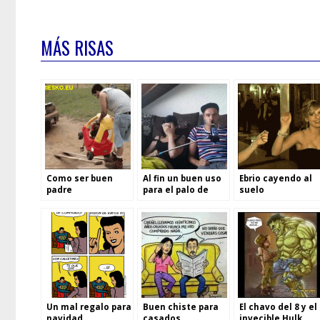
MÁS RISAS
Como ser buen
Al fin un buen uso
Ebrio cayendo al
padre
para el palo de
suelo
selfie
Un mal regalo para
Buen chiste para
El chavo del 8 y el
navidad
casados
invecible Hulk