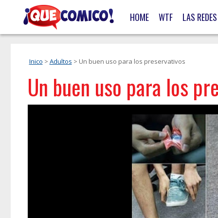
HOME
WTF
LAS REDES
Inico
>
Adultos
> Un buen uso para los preservativos
Un buen uso para los pr