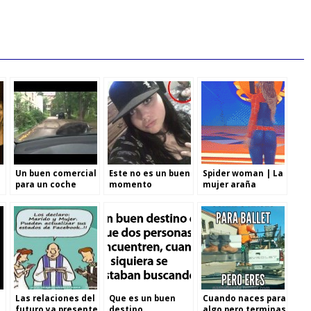
Un buen comercial
Este no es un buen
Spider woman | La
para un coche
momento
mujer araña
Las relaciones del
Que es un buen
Cuando naces para
futuro ya presente
destino
algo pero terminas