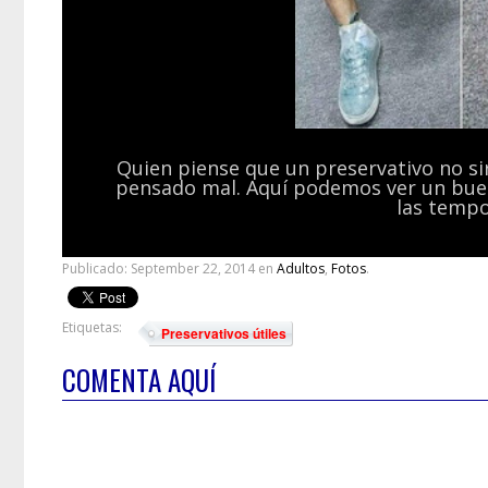
Quien piense que un preservativo no sir
pensado mal. Aquí podemos ver un buen
las tempo
Publicado:
September 22, 2014
en
Adultos
,
Fotos
.
Etiquetas:
Preservativos útiles
COMENTA AQUÍ