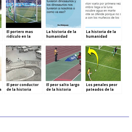
l
El portero mas
La historia de la
La historia de la
ridículo en la
humanidad
humanidad
historia del fútbol
El peor conductor
El peor salto largo
Los penales peor
a
de la historia
de la historia
pateados de la
historia