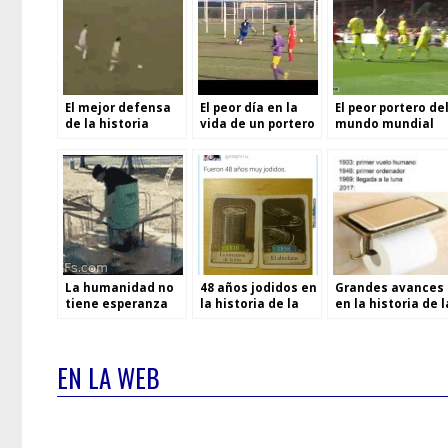
El mejor defensa
El peor día en la
El peor portero de
de la historia
vida de un portero
mundo mundial
La humanidad no
48 años jodidos en
Grandes avances
tiene esperanza
la historia de la
en la historia de l
humanidad
humanidad
EN LA WEB