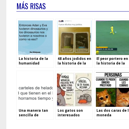
MÁS RISAS
La historia de la
48 años jodidos en
El peor portero en
humanidad
la historia de la
la historia de la
humanidad
humanidad
Una manera tan
Los gatos son
Las dos caras de 
sencilla de
interesados
moneda
mejorar la
humanidad