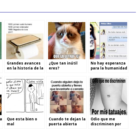
Grandes avances
¿Que tan inútil
No hay esperanza
en la historia de la
eres?
para la humanidad
humanidad
la
Que esta bien o
Cuando te dejan la
Odio que me
mal
puerta abierta
discriminen por
mis tatuajes