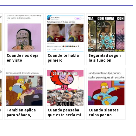
Cuando nos deja
Cuando te habla
Seguridad según
en visto
primero
la situación
sentimental
s
También aplica
Cuando pensaba
Cuando sientes
para sábado,
que este sería mi
culpa por no
domingo y todos
año
estudiar
los días