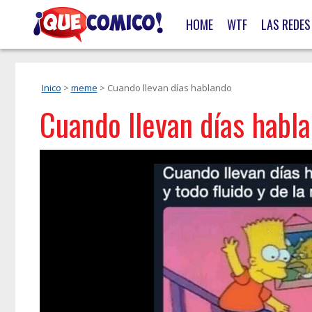
HOME
WTF
LAS REDES
Inico
>
meme
> Cuando llevan días hablando
Cuando llevan días habl